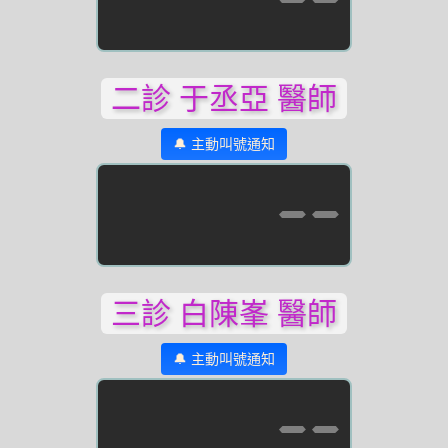
二診 于丞亞 醫師
🔔 主動叫號通知
--
三診 白陳峯 醫師
🔔 主動叫號通知
--