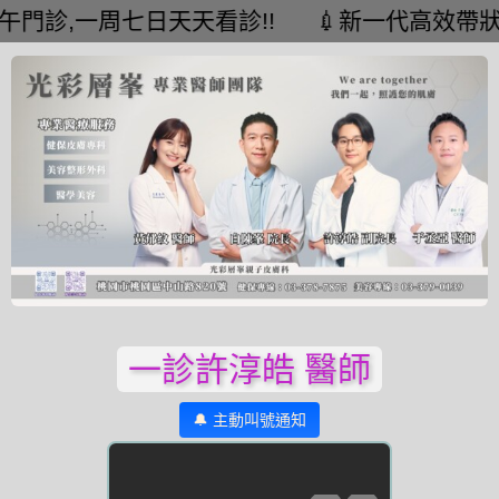
一周七日天天看診!! 💉新一代高效帶狀皰疹疫苗
一診許淳皓 醫師
🔔 主動叫號通知
--