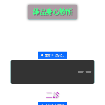
維品身心診所
🔔 主動叫號通知
--
二診