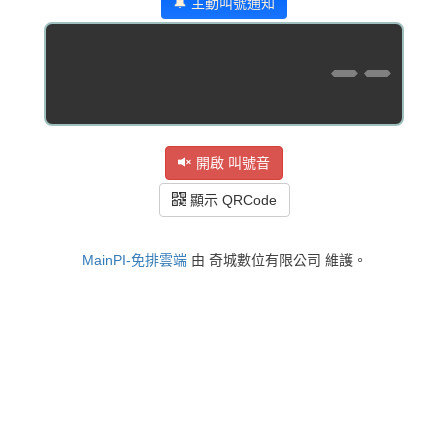
🔔 主動叫號通知
--
開啟 叫號音
顯示 QRCode
MainPI-免排雲端
由 奇城數位有限公司 維護。