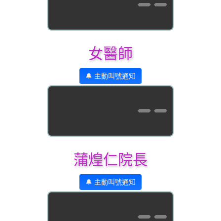
--
女醫師
🔔 主動叫號通知
--
蒲煌仁院長
🔔 主動叫號通知
--