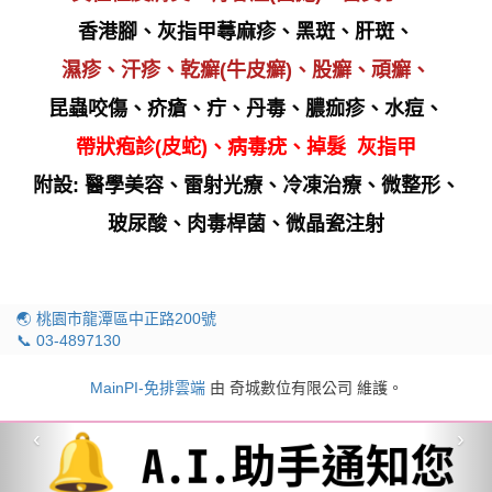
香港腳、灰指甲蕁麻疹、黑斑、肝斑、
濕疹、汗疹、乾癬(牛皮癬)、股癬、頑癬、
昆蟲咬傷、疥瘡、疔、丹毒、膿痂疹、水痘、
帶狀疱診(皮蛇)、病毒疣、掉髮 灰指甲
附設: 醫學美容、雷射光療、冷凍治療、微整形、
玻尿酸、肉毒桿菌、微晶瓷注射
🌏 桃園市龍潭區中正路200號
📞 03-4897130
MainPI-免排雲端
由 奇城數位有限公司 維護。
‹
›