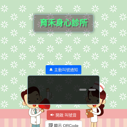
育禾身心診所
🔔 主動叫號通知
--
開啟 叫號音
顯示 QRCode