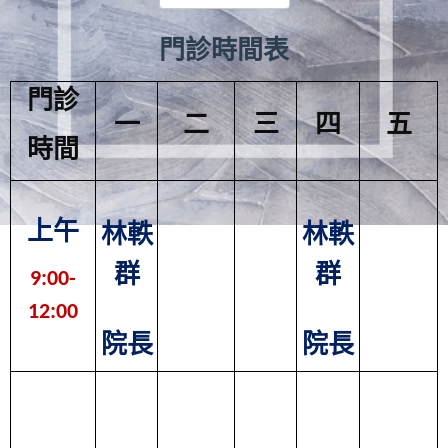
門診時間表
門診
一
二
三
四
五
時間
上午
林軼
林軼
群
群
9:00-
12:00
院長
院長