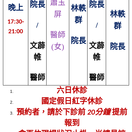
蕭玉
院長
院長
晚上
林軼
屏
林軼
群
17:30-
/
/
群
21:00
醫師
院長
文薜
文薜
(女)
院長
帷
帷
醫師
醫師
六日休診
國定假日紅字休診
預約者，請於下診前
20分鐘
提前
報到