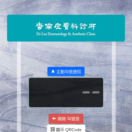
🔔 主動叫號通知
--
開啟 叫號音
顯示 QRCode