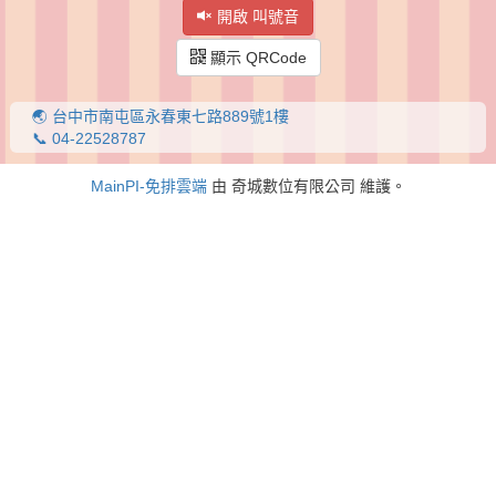
開啟 叫號音
顯示 QRCode
🌏 台中市南屯區永春東七路889號1樓
📞 04-22528787
MainPI-免排雲端
由 奇城數位有限公司 維護。