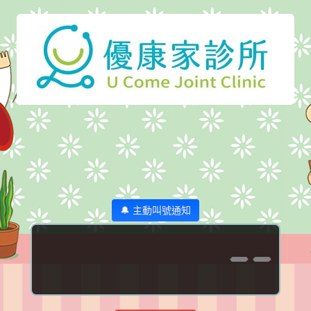
🔔 主動叫號通知
--