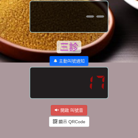
--
三診
🔔 主動叫號通知
17
開啟 叫號音
顯示 QRCode