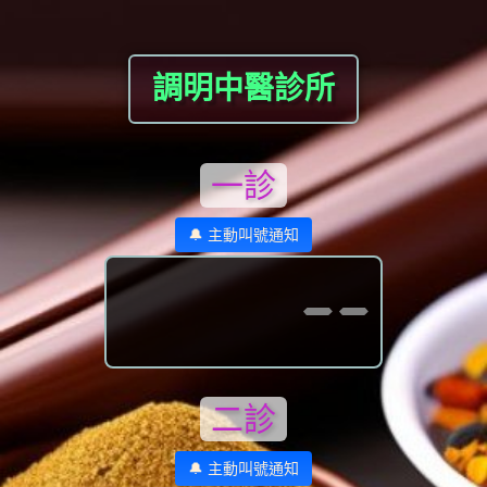
調明中醫診所
一診
🔔 主動叫號通知
--
二診
🔔 主動叫號通知