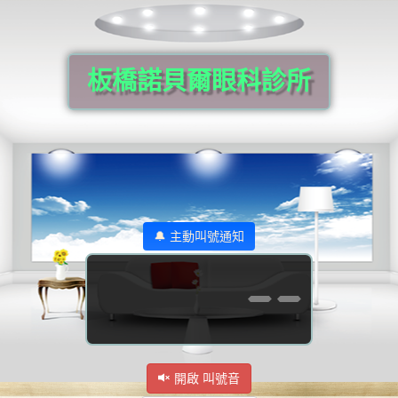
板橋諾貝爾眼科診所
🔔 主動叫號通知
--
開啟 叫號音