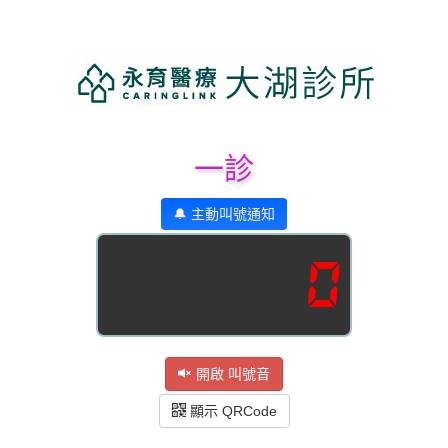
一診
🔔 主動叫號通知
0
開啟 叫號音
顯示 QRCode