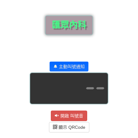
匯眾內科
🔔 主動叫號通知
--
開啟 叫號音
顯示 QRCode