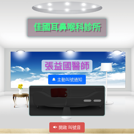
佳國耳鼻喉科診所
張益國醫師
🔔 主動叫號通知
--
開啟 叫號音