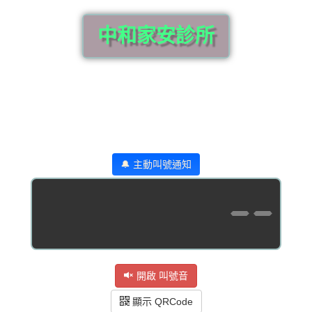
中和家安診所
🔔 主動叫號通知
--
開啟 叫號音
顯示 QRCode