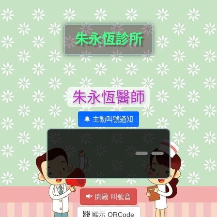
朱永恆診所
朱永恆醫師
🔔 主動叫號通知
--
開啟 叫號音
顯示 QRCode