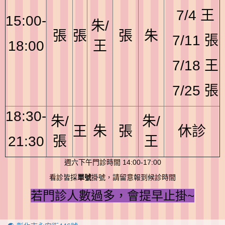
7/4 王
15:00-
朱/
張
張
張
朱
7/11 張
18:00
王
7/18 王
7/25 張
18:30-
朱/
朱/
王
朱
張
休診
21:30
張
王
週六下午門診時間 14:00-17:00
看診皆採
單號
掛號，請留意報到候診時間
若門診人數過多，會提早止掛~