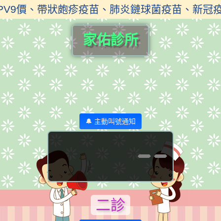
PV9價、帶狀皰疹疫苗、肺炎鏈球菌疫苗、新冠
家佑診所
🔔 主動叫號通知
--
二診