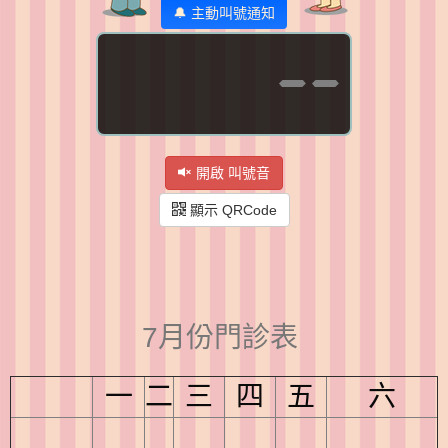
🔔 主動叫號通知
--
開啟 叫號音
顯示 QRCode
7月份門診表
一
二
三
四
五
六