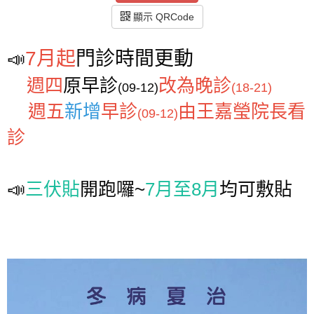
顯示 QRCode
7月起
門診時間更動
📣
週四
原早診
改為晚診
(09-12)
(18-21)
週五
新增
早診
由王嘉瑩院長看
(09-12)
診
📣
三伏貼
開跑囉~
7月至8月
均可敷貼