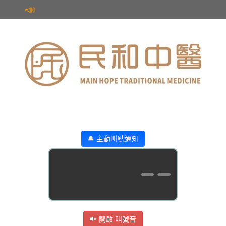
📣
🔔 主動叫號通知
--
開啟 叫號音