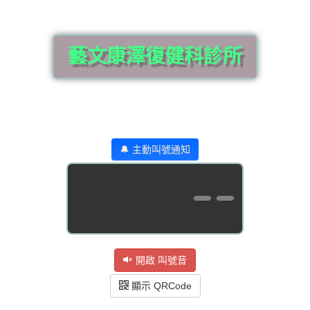
藝文康澤復健科診所
🔔 主動叫號通知
--
開啟 叫號音
顯示 QRCode