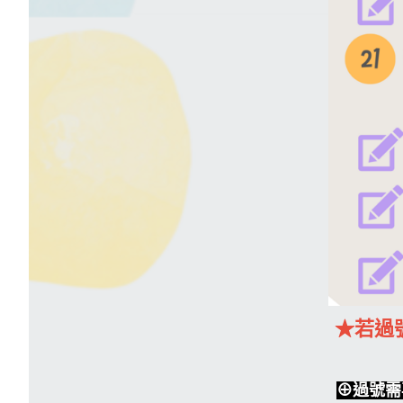
★若過
⊕過號需