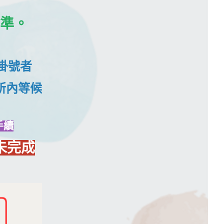
準。
掛號者
所內等候
手續
未完成