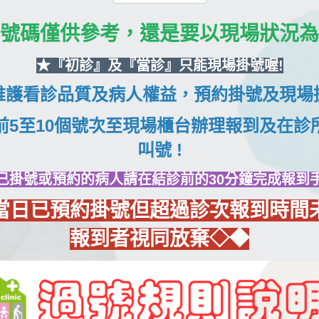
號碼僅供參考，還是要以現場狀況為
★『初診』及『當診』只能現場掛號喔!
維護看診品質及病人權益，預約掛號及現場
前5至10個號次至現場櫃台辦理報到及在診
叫號 !
已掛號或預約的病人請在結診前的30
分鐘完成報到
當日已預約掛號但超過診次報到時間
報到者視同放棄
◇◆