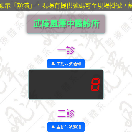
統顯示「額滿」，現場有提供號碼可至現場掛號，
武陵風澤中醫診所
一診
🔔 主動叫號通知
8
二診
🔔 主動叫號通知