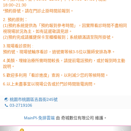
18:00~21:30
*預約掛號，請在門診止掛時間前報到。
2. 預約原則：
(1)預約系統提供為「預約報到參考時間」，因實際看診時間不盡相同
視現場狀況為主，如有延遲敬請見諒。
(2)預約完成請攜健保卡至櫃檯報到；系統額滿請至院所掛號。
3.現場看診原則 :
預約號、現場號輪序看診，過號需等候3-5位以醫師安排為準。
4.美顏、埋線治療所需時間較長，請提前電話預約，或於報到時主動
說明。
5.歡迎多利用「看診進度」查詢，以利減少您的等候時間。
6.以上未盡事宜以現場公告或於門診時間致電詢問。
🌏 桃園市桃園區吉昌街245號
📞 03-2719106
MainPI-免排雲端
由 奇城數位有限公司 維護。
‹
›