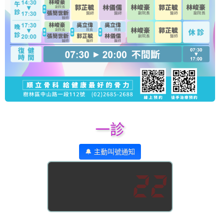
一診
🔔 主動叫號通知
22