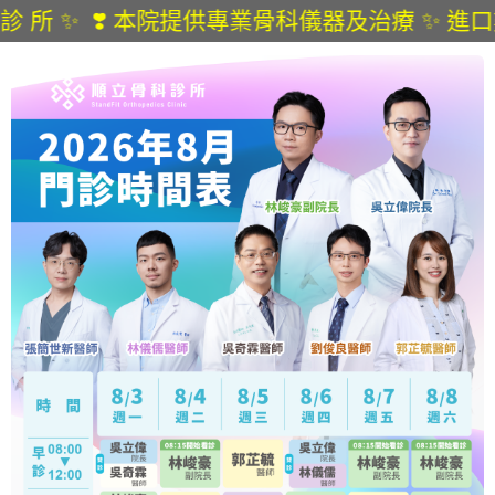
 科 診 所 ✨ ❣️ 本院提供專業骨科儀器及治療 ✨ 