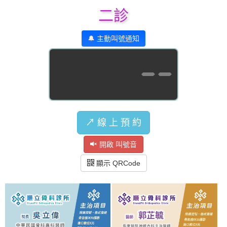
二診
🔔 主動叫號通知
--
↗️ 線 上 預 約
開啟 叫號音
顯示 QRCode