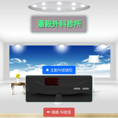
潘毅外科診所
🔔 主動叫號通知
--
開啟 叫號音