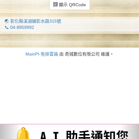
顯示 QRCode
🌏 彰化縣溪湖鎮彰水路315號
📞 04-8859992
MainPI-免排雲端
由 奇城數位有限公司 維護。
‹
›