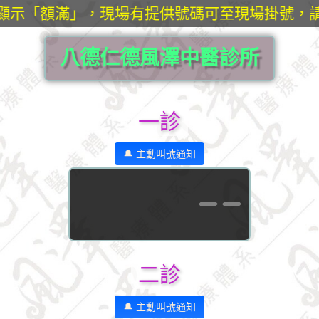
統顯示「額滿」，現場有提供號碼可至現場掛號，
八德仁德風澤中醫診所
一診
🔔 主動叫號通知
--
二診
🔔 主動叫號通知