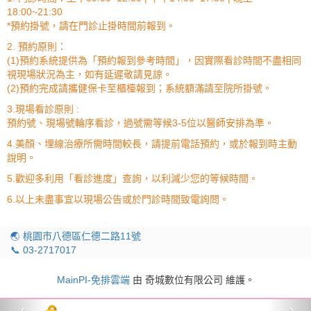
18:00~21:30
*預約掛號，請在門診止掛時間前報到。
2. 預約原則：
(1)預約系統提供為「預約報到參考時間」，因實際看診時間不盡相同
視現場狀況為主，如有延遲敬請見諒。
(2)預約完成請攜健保卡至櫃檯報到；系統額滿請至院所掛號。
3.現場看診原則 :
預約號、現場號輪序看診，過號需等候3-5位以醫師安排為準。
4.美顏、埋線治療所需時間較長，請提前電話預約，或於報到時主動
說明。
5.歡迎多利用「看診進度」查詢，以利減少您的等候時間。
6.以上未盡事宜以現場公告或於門診時間致電詢問。
🌏 桃園市八德區仁德二路11號
📞 03-2717017
MainPI-免排雲端
由 奇城數位有限公司 維護。
‹
›