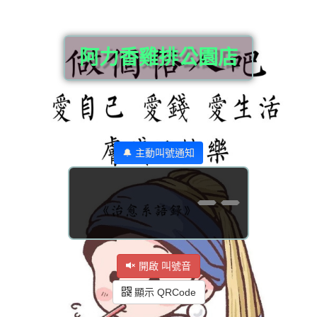
阿力香雞排公園店
🔔 主動叫號通知
--
開啟 叫號音
顯示 QRCode