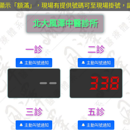
統顯示「額滿」，現場有提供號碼可至現場掛號，
北大風澤中醫診所
一診
二診
🔔 主動叫號通知
🔔 主動叫號通知
--
338
三診
五診
🔔 主動叫號通知
🔔 主動叫號通知