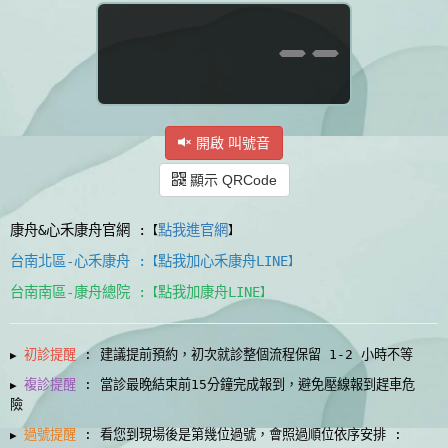
--
開啟 叫號音
顯示 QRCode
康舟&心禾康舟官網 :
點我進官網
【
】
台南北區-心禾康舟 :
點我加心禾康舟LINE
【
】
台南南區-康舟總院 :
點我加康舟LINE
【
】
初診提醒
:
建議提前預約，初次就診整個流程保留 1-2 小時不等
▶
複診提醒
:
當診最晚結束前15分鐘完成報到，避免壓線報到趕車危
▶
險
過號
提醒
:
看您到現場後是第幾位過號，會照過順位依序安排 :
▶