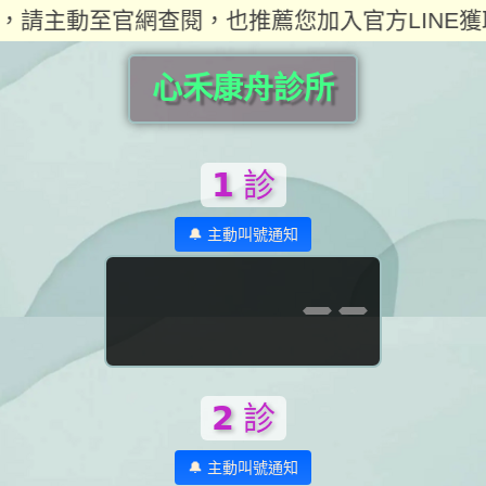
，請主動至官網查閱，也推薦您加入官方LINE獲
心禾康舟診所
𝟭 診
🔔 主動叫號通知
--
𝟮 診
🔔 主動叫號通知