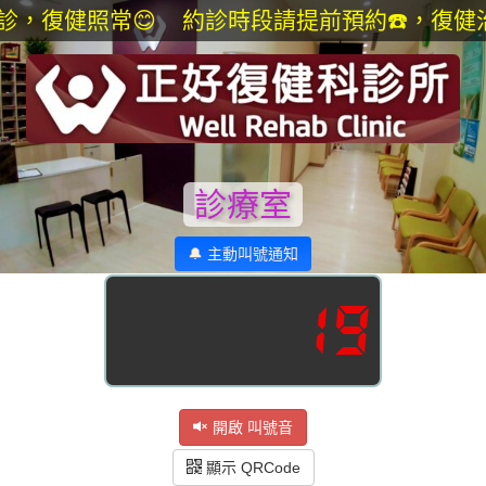
，復健照常😊 約診時段請提前預約☎️，復健
診療室
🔔 主動叫號通知
19
開啟 叫號音
顯示 QRCode