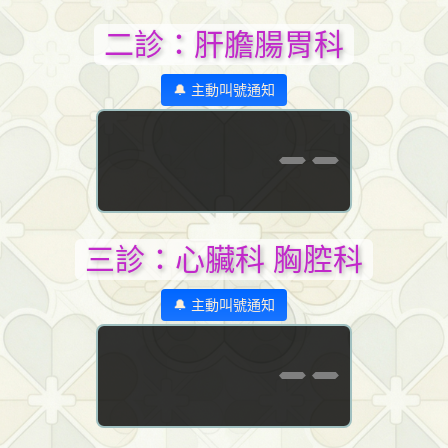
二診：肝膽腸胃科
🔔 主動叫號通知
--
三診：心臟科 胸腔科
🔔 主動叫號通知
--