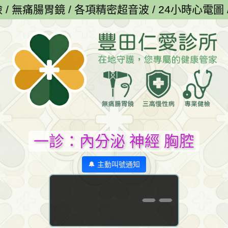
鏡 / 各項精密超音波 / 24小時心電圖 / 三高慢
一診：內分泌 神經 胸腔
🔔 主動叫號通知
--