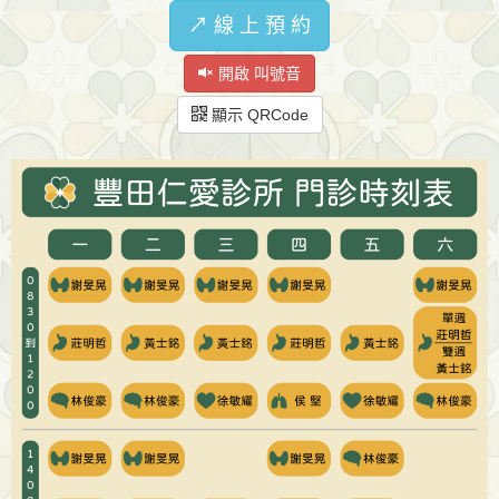
↗️ 線 上 預 約
開啟 叫號音
顯示 QRCode