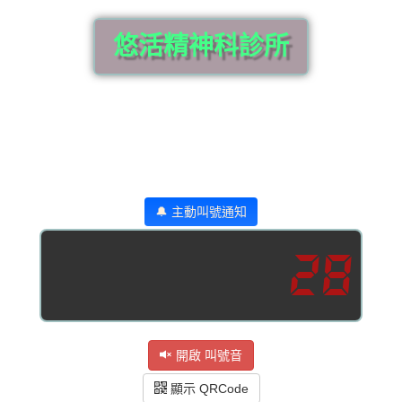
悠活精神科診所
🔔 主動叫號通知
28
開啟 叫號音
顯示 QRCode