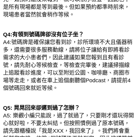
是所有現場都是等到最後。但如果預約都準時前來，
現場患者當然就會稍作等候。
Q4:有領到號碼牌卻沒有位子坐？
A4:號碼牌是確保讓您看到診，診所環境不大且儀器稍
多，還需要很多服務動線，請將位子讓給有即將看診
需求的大小患者們，因此建議如果您報到且有看診
號，請先耐心等候檢查，等檢查完畢後，建議掃描線
上追蹤看診進度，可以至附近公園、咖啡廳、商圈市
場等走走，或者在車上追個劇聽個Podcast，請提前4
個號碼回來就近等候。
Q5: 晃晃回來卻遲到過了怎辦？
A5: 樂觀小編只能說，過了就過了，只要剛才還玩得開
心就好啦，不要太糾結。但按照慣例過了原本號碼，
請先跟櫃檯說「我是XXX，我回來了」。我們將會重