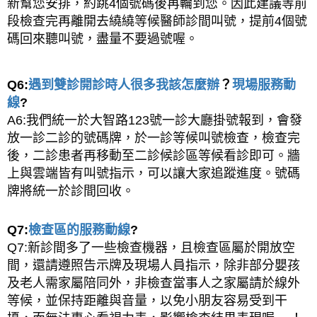
新幫您安排，約跳4個號碼後再輪到您。因此建議等前
段檢查完再離開去繞繞等候醫師診間叫號，提前4個號
碼回來聽叫號，盡量不要過號喔。
Q6:
遇到雙診開診時人很多我該怎麼辦
？
現場服務動
線
?
A6:我們統一於大智路123號一診大廳掛號報到，會發
放一診二診的號碼牌，於一診等候叫號檢查，檢查完
後，二診患者再移動至二診候診區等候看診即可。牆
上與雲端皆有叫號指示，可以讓大家追蹤進度。號碼
牌將統一於診間回收。
Q7:
檢查區的服務動線
?
Q7:新診間多了一些檢查機器，且檢查區屬於開放空
間，還請遵照告示牌及現場人員指示，除非部分嬰孩
及老人需家屬陪同外，非檢查當事人之家屬請於線外
等候，並保持距離與音量，以免小朋友容易受到干