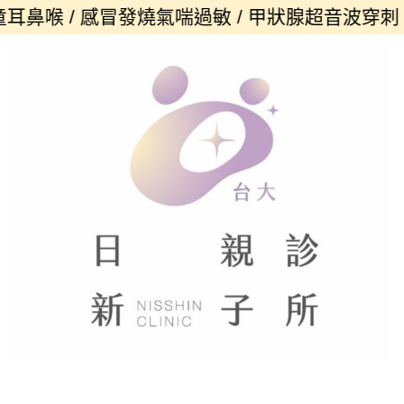
喉 / 感冒發燒氣喘過敏 / 甲狀腺超音波穿刺 / 內