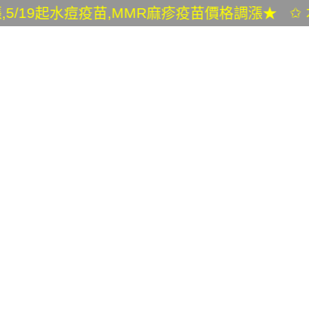
9起水痘疫苗,MMR麻疹疫苗價格調漲★ ✩ 本院