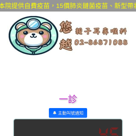
提供自費疫苗，15價肺炎鏈菌疫苗、新型帶狀皰疹
一診
🔔 主動叫號通知
45