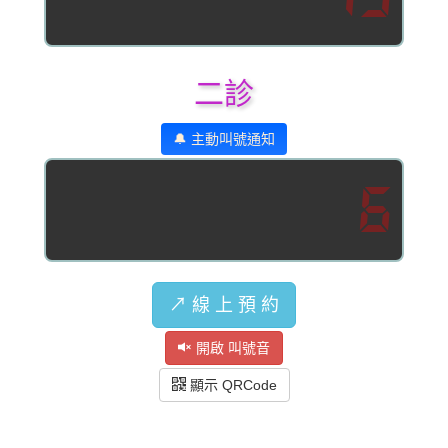
二診
🔔 主動叫號通知
6
↗️ 線 上 預 約
開啟 叫號音
顯示 QRCode