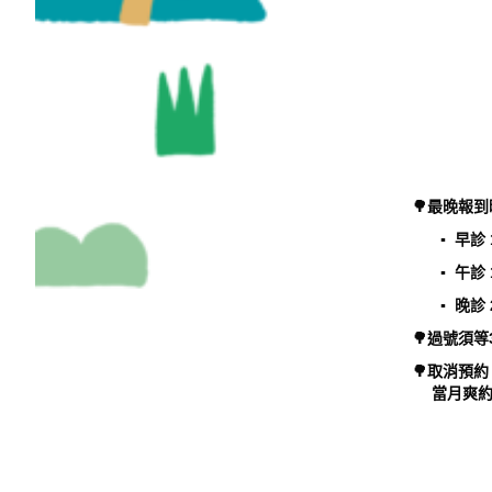
🌳最晚報
▪︎ 早診 
▪︎ 午診 
▪︎ 晚診 
🌳過號須
🌳取消預
當月爽約滿