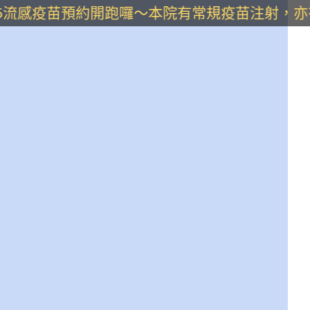
5流感疫苗預約開跑囉～本院有常規疫苗注射，亦有