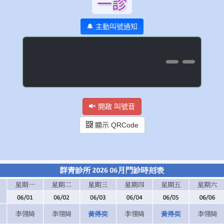
一診
🔔 主動叫號通知
--
開啟 叫號音
顯示 QRCode