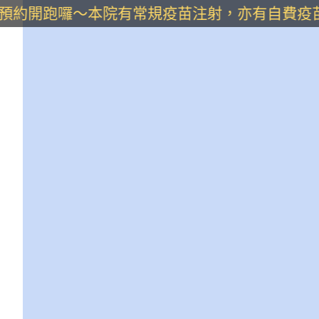
苗預約開跑囉～本院有常規疫苗注射，亦有自費疫苗