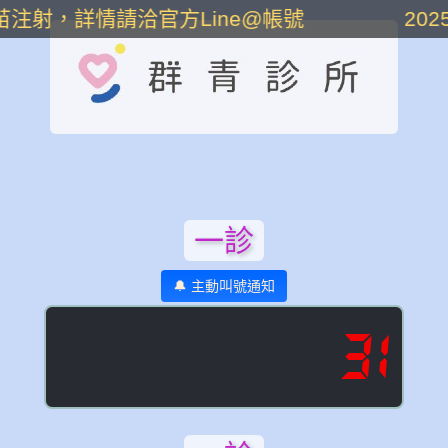
注射，詳情請洽官方Line@帳號
202
一診
🔔 主動叫號通知
31