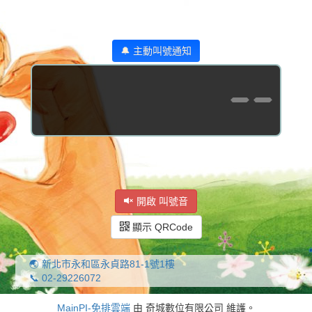
🔔 主動叫號通知
--
開啟 叫號音
顯示 QRCode
🌏 新北市永和區永貞路81-1號1樓
📞 02-29226072
MainPI-免排雲端
由 奇城數位有限公司 維護。