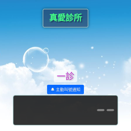
真愛診所
一診
🔔 主動叫號通知
--