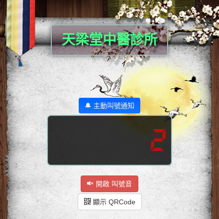
天梁堂中醫診所
🔔 主動叫號通知
2
開啟 叫號音
顯示 QRCode