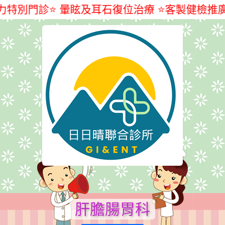
 暈眩及耳石復位治療 ⭐客製健檢推廣中，歡迎洽
肝膽腸胃科