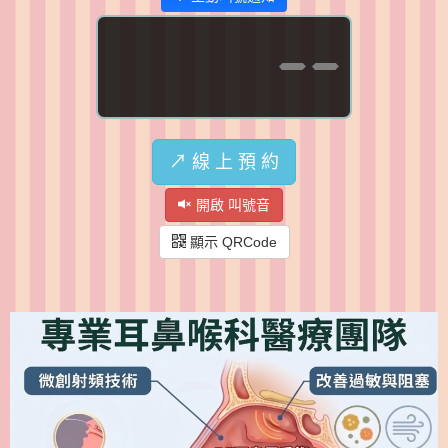
--
↗️ 線 上 預 約
開啟 叫號音
顯示 QRCode