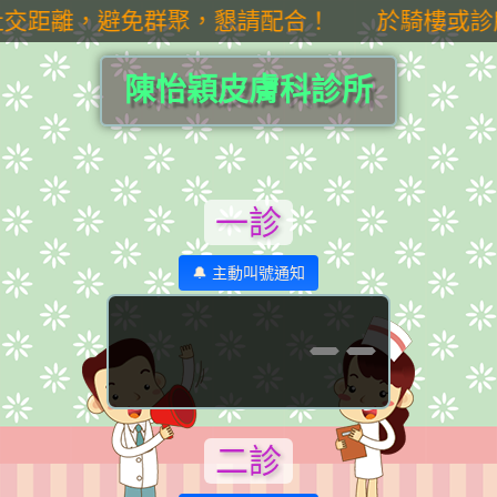
交距離，避免群聚，懇請配合！ 於騎樓或診所
陳怡穎皮膚科診所
一診
🔔 主動叫號通知
--
二診