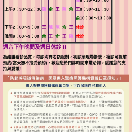
陳
8
：30～10：00
上午9：30～12：30
陳
俞
王
陳
俞
王
8
：30～11：30
俞
10：30～13：30
下午2：00～5：00
王
陳
陳
俞
王
休診
晚間6：00～9：00
俞
王
俞
王
陳
休診
週六下午晚間及週日休診 !!
為維護看診品質，每診均有名額限制，初診須現場掛號，複診可提前
預約(當天恕不接受預約)，歡迎您於門診時間來電洽詢，感謝您的支
持與愛護!