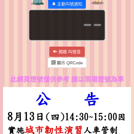
🔔 主動叫號通知
--
開啟 叫號音
顯示 QRCode
此網頁燈號僅供參考 請
以現場燈號為準