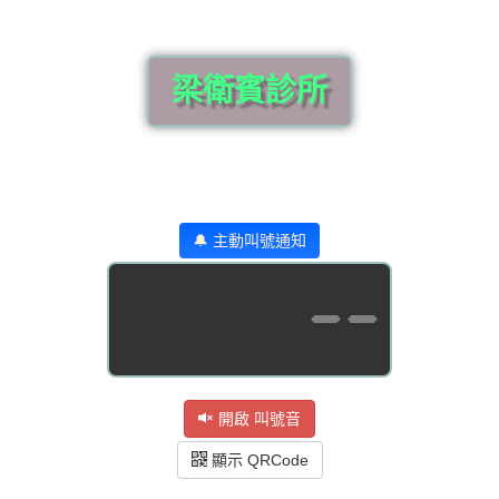
梁衛賓診所
🔔 主動叫號通知
--
開啟 叫號音
顯示 QRCode