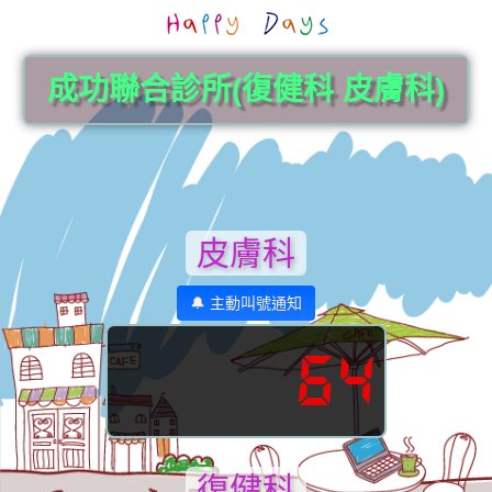
成功聯合診所(復健科 皮膚科)
皮膚科
🔔 主動叫號通知
64
復健科