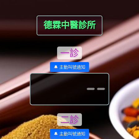
德霖中醫診所
一診
🔔 主動叫號通知
--
二診
🔔 主動叫號通知