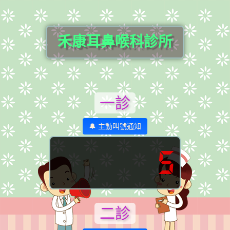
禾康耳鼻喉科診所
一診
🔔 主動叫號通知
5
二診