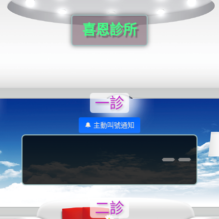
喜恩診所
一診
🔔 主動叫號通知
--
二診