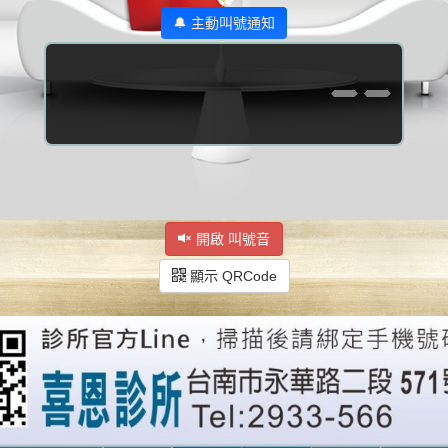
🔔 主動叫號通知
--
開啟 叫號音
顯示 QRCode