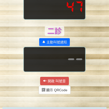
47
二診
🔔 主動叫號通知
--
開啟 叫號音
顯示 QRCode