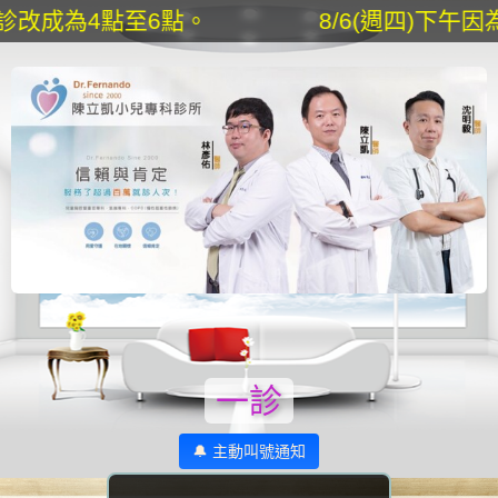
。
8/6(週四)下午因為停電，下午門診
一診
🔔 主動叫號通知