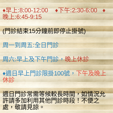
♦早上:8:00-12:00 ♦下午:2:30-6:00 ♦
晚上:6:45-9:15
(門診結束15分鐘前即停止掛號)
周一到周五:全日門診
周六:早上及下午門診，
晚上休診
♦週日早上門診限掛100號，
下午及晚上
休診
週日門診常需等候較長時間，如情況允
許請多加利用其他門診時段！不便之
處，敬請見諒。