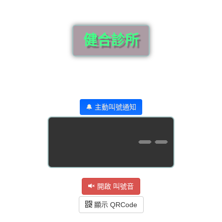
健合診所
🔔 主動叫號通知
--
開啟 叫號音
顯示 QRCode