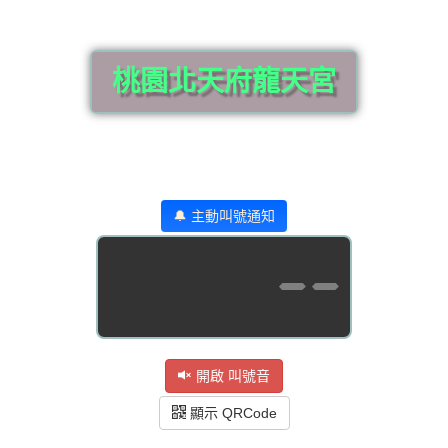
桃園北天府龍天宮
🔔 主動叫號通知
--
開啟 叫號音
顯示 QRCode