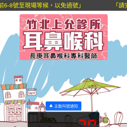
6-8號至現場等候，以免過號」
「請完
🔔 主動叫號通知
70